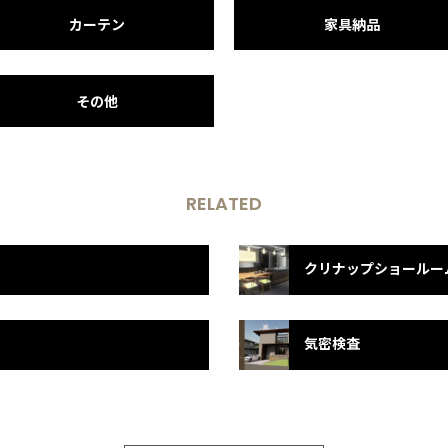
カーテン
家具納品
その他
RELATED
気密検査