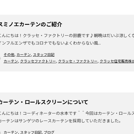
スミノエカーテンのご紹介
こんにちは！クラッセ・ファクトリーの鈴鹿です♪朝晩はだいぶ涼しく
インフルエンザでもコロナでもないよくわからない風...
その他
,
カーテン
,
スタッフ日記
カーテン
,
クラッセファクトリー
,
クラッセ・ファクトリー
,
クラッセ住宅販売株
カーテン・ロールスクリーンについて
こんにちは！コーディネーターの水本です＾＾今回はカーテン・ロール
カーテンはサンゲツのレースカーテンを採用していただきました。
カーテン
,
スタッフ日記
,
ブログ