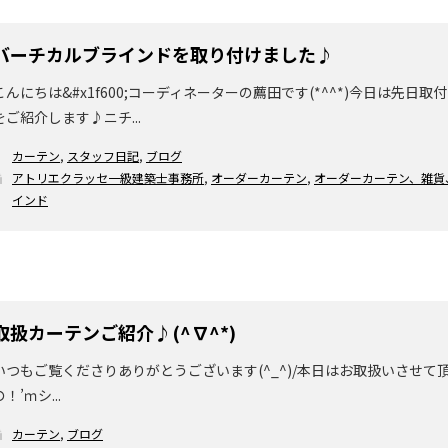
バーチカルブラインドを取り付けました♪
こんにちは&#x1f600;コーディネーターの薦田です(*^^*)今日は先
をご紹介します♪ニチ...
カーテン
,
スタッフ日記
,
ブログ
アトリエクラッセ一級建築士事務所
,
オーダーカーテン
,
オーダーカーテン、雑貨
インド
取扱カーテンご紹介♪(^∇^*)
いつもご覧くださりありがとうございます(^_^)/本日はお取扱いさせて頂いて
の！’ｍシ...
カーテン
,
ブログ