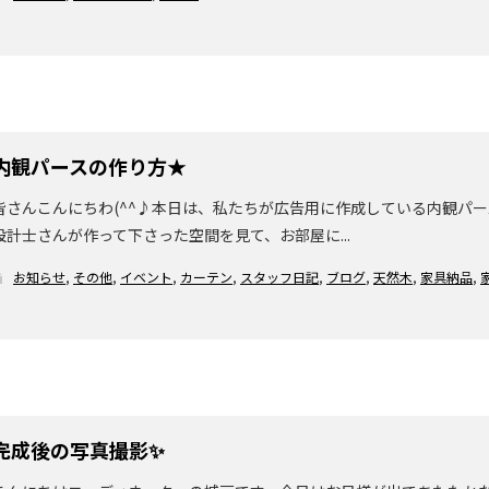
内観パースの作り方★
皆さんこんにちわ(^^♪本日は、私たちが広告用に作成している内観パース
設計士さんが作って下さった空間を見て、お部屋に...
お知らせ
,
その他
,
イベント
,
カーテン
,
スタッフ日記
,
ブログ
,
天然木
,
家具納品
,
完成後の写真撮影✨