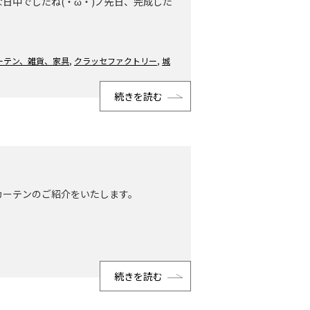
日中でしたね(・ω・)ノ先日、完成した
ーテン、雑貨、家具
,
クラッセファクトリー
,
城
続きを読む
カーテンのご紹介をいたします。
続きを読む