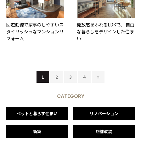
回遊動線で家事のしやすいス
開放感あふれるLDKで、 自由
タイリッシュなマンションリ
な暮らしをデザインした住ま
フォーム
い
1
2
3
4
»
CATEGORY
ペットと暮らす住まい
リノベーション
新築
店舗改装