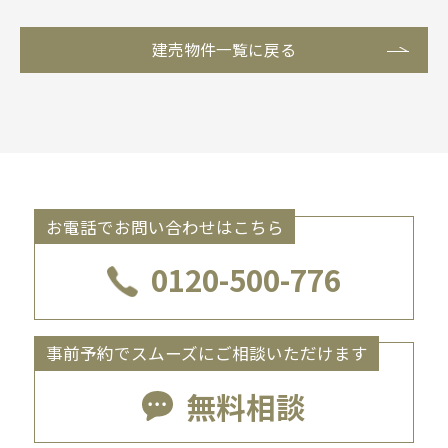
１．個人情報の定義
建売物件一覧に戻る
個人情報とは、以下のような生存する特定の
個人を識別できるものをいいます。
氏名、住所、生年月日、性別、職業、電話
番号、メールアドレス等。
その情報のみでは特定の個人を識別できな
いが、他の情報と容易に照合することがで
お電話でお問い合わせはこちら
き、この照合により特定の個人を識別でき
ることとなる情報。
0120-500-776
２．個人情報の利用・第三者への提供
(1)
お客様の個人情報は、次の者が利用でき
事前予約でスムーズにご相談いただけます
るものとします。
当社及び当社子会社
無料相談
当社親会社及びその子会社