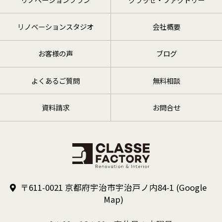
お客様にお届けするため。
お客さまの外壁建材選定時に、他のお客
リノベーションスタジオ
会社概要
さまの施工物件情報をお知らせするた
め。
お客様の声
ブログ
お客さまのご承認の下に、当社のお取引
先に紹介させていただくため。
商品やサービスについてお客さまの利用
よくあるご質問
無料相談
状況や満足度を調査するため。
当社もしくは当社商品に関連してお客様
資料請求
お問合せ
から寄せられたご意見、ご要望にお応え
するため。
当社商品のアフターサービス、メンテナ
ンス等、その他お客様と接触するため。
(3)
お客様の個人情報を当社及び上記各社以
〒611-0021 京都府宇治市宇治戸ノ内84-1
(Google
外の者が利用する必要が生じた場合及び上
Map)
記の利用目的以外に利用する必要が生じた
場合には、下記3．b、d、e、f、g、に該当
する場合を除き、事前にお客様に利用者及