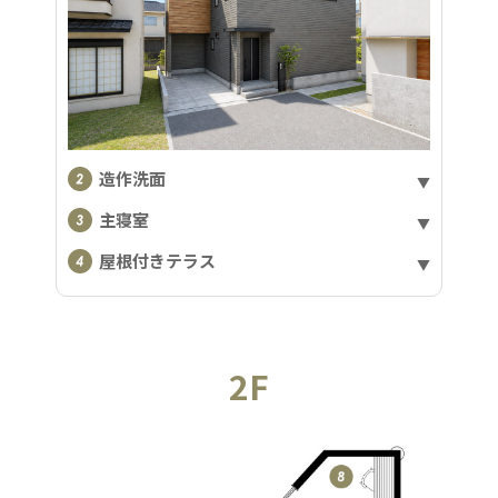
造作洗面
主寝室
屋根付きテラス
2F