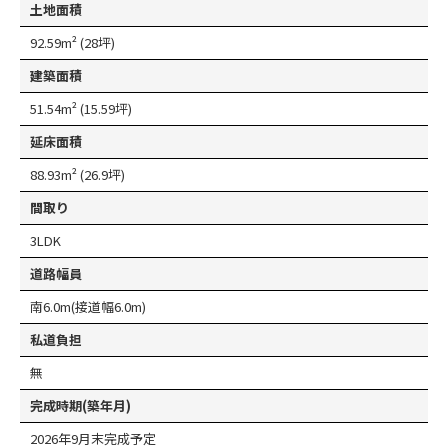
土地面積
92.59m² (28坪)
建築面積
51.54m² (15.59坪)
延床面積
88.93m² (26.9坪)
間取り
3LDK
道路幅員
南6.0m(接道幅6.0m)
私道負担
無
完成時期(築年月)
2026年9月末完成予定