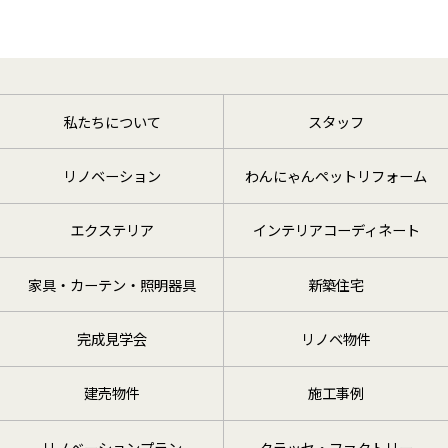
a、bの業務の委託先
(2)
お客様の個人情報の利用目的は、次のと
おりとします。
当社の取り扱う住宅用建材商品、ビル用
建材商品、エクステリア商品、住宅設備
私たちについて
スタッフ
機器等（以下、当社商品といいます。）
に関連し、お客様にとって魅力的で、価
リノベーション
わんにゃんペットリフォーム
値のあるサービスをご提供するため。
お客様から請求された当社商品に関連す
エクステリア
インテリアコーディネート
る資料、カタログをお届けするため。
お客様から登録いただいたショールーム
家具・カーテン・照明器具
新築住宅
来場時のご相談商品や建築工法等に関し
て、最適なプランをご提案するため。
完成見学会
リノベ物件
お客様に対してダイレクトメール、電子
メール等による情報（当社商品に関連す
るメールマガジンなど）をご提供するた
建売物件
施工事例
め。
キャンペーン等で当選したプレゼントを
リノベーションプラン
クラッセ・ファクトリー