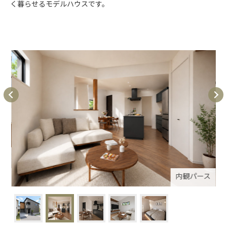
く暮らせるモデルハウスです。
パース
内観パース