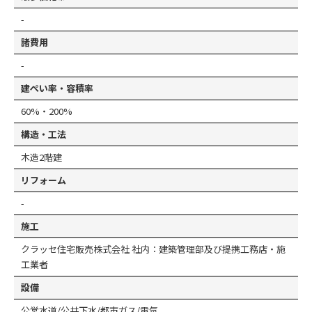
-
諸費用
-
建ぺい率・容積率
60%・200%
構造・工法
木造2階建
リフォーム
-
施工
クラッセ住宅販売株式会社 社内：建築管理部及び提携工務店・施
工業者
設備
公営水道/公共下水/都市ガス/電気