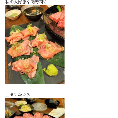
私の大好きな肉寿司♡
上タン塩☆彡