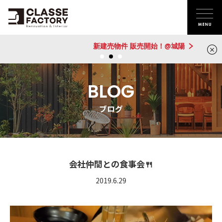
新建売物件 販売開始！@城陽
BLOG
ブログ
会社仲間との食事会🍴
2019.6.29