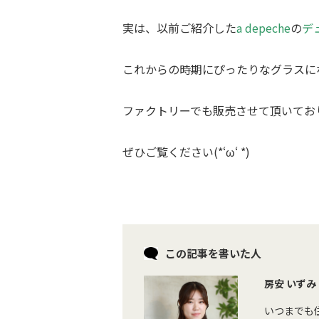
実は、以前ご紹介した
a depeche
の
デ
これからの時期にぴったりなグラスに
ファクトリーでも販売させて頂いてお
ぜひご覧ください(*‘ω‘ *)
この記事を書いた人
房安 いずみ
いつまでも