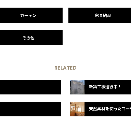
カーテン
家具納品
その他
RELATED
新築工事進行中！
天然素材を使ったコー