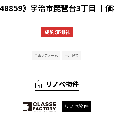
8859》宇治市琵琶台3丁目 ｜価格 
全面リフォーム
一戸建て
リノベ物件
リノベ物件