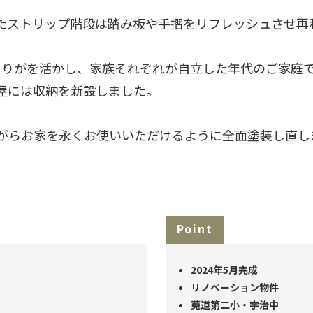
たストリップ階段は踏み板や手摺をリフレッシュさせ再
とりがを活かし、家族それぞれが自立した年代のご家庭
屋には収納を新設しました。
がらお家を永くお使いいただけるように全面塗装し直し
Point
2024年5月完成
リノベーション物件
莵道第二小・宇治中