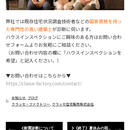
弊社では既存住宅状況調査技術者などの
国家資格を持っ
た専門性の高い建築士
が診断に伺います。
ハウスインスペクションにご興味のある方はお問い合わ
せフォームよりお気軽にご相談ください。
（お問い合わせ内容の欄に「ハウスインスペクションを
希望」と記入ください。）
▼お問い合わせはこちらから▼
https://classe-factory.com/contact/
お知らせ
,
ブログ
クラッセ・ファクトリー
,
クラッセ住宅販売株式会社
耐震診断について
《終了》夏休みの宿題はこれで決まり！第2回木工クラフトフェア【イベント情報】