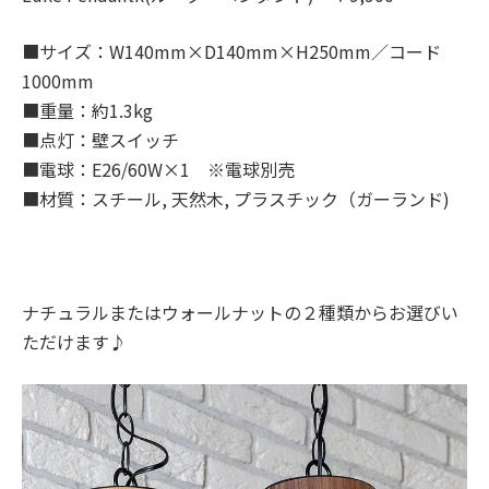
■サイズ：W140mm×D140mm×H250mm／コード
1000mm
■重量：約1.3kg
■点灯：壁スイッチ
■電球：E26/60W×1 ※電球別売
■材質：スチール, 天然木, プラスチック（ガーランド)
ナチュラルまたはウォールナットの２種類からお選びい
ただけます♪