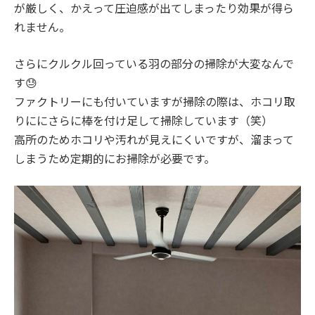
が厳しく
、かえって
圧迫感が出てしまったり効果が得ら
れません
。
さらにクルクル回っている
羽の部分の掃除
が大変なんで
す😓
ファクトリーにも付いていますが掃除の際は、ホコリ取
りににさらに棒を付け足して掃除しています（笑）
高所のためホコリや汚れが見えにくいですが、溜まって
しまうため
定期的にお掃除
が必要です。