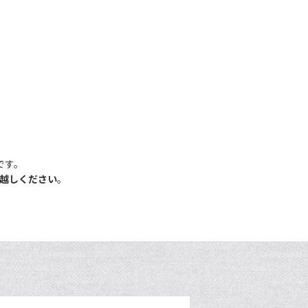
です。
越しください
。