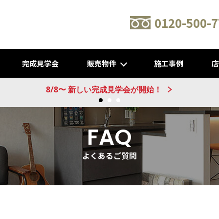
0120-500-7
完成見学会
販売物件
施工事例
新建売物件 販売開始！@城陽
FAQ
よくあるご質問