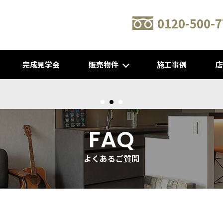
0120-500-7
完成見学会
販売物件
施工事例
新建売物件 販売開始！@城陽
FAQ
よくあるご質問