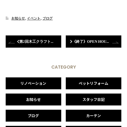
お知らせ
,
イベント
,
ブログ
第2回木工クラフトフェアにご来場ありがとうございました
《終了》OPEN HOUSE開催のお知らせ in城陽市平川浜道裏
CATEGORY
リノベーション
ペットリフォーム
お知らせ
スタッフ日記
ブログ
カーテン