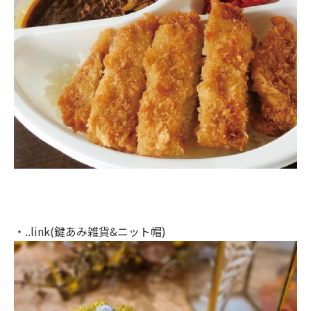
・..link(鍵あみ雑貨&ニット帽)