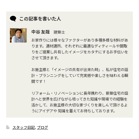
この記事を書いた人
中谷 友哉
建築士
お家作りには様々なファクターがあり多種多様な材料があ
ります。適材適所、それぞれに最適なディティールや間取
りをご提案し共有したイメージをカタチにするお手伝いを
させて頂きます。
お施主様と「イメージの共有が出来た時」、私が住宅の設
計・プランニングをしていて充実感や楽しさを味わえる瞬
間です！
リフォーム・リノベーションに長年携わり、新築住宅の設
計へと世界を広げながら培ってきた知識や現場での経験を
活かして、お施主様の大切な家づくりを楽しんで頂けるよ
うにアイデアや 知識を蓄えてお待ちしております。
スタッフ日記
,
ブログ