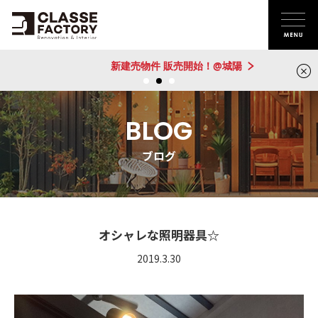
新建売物件 販売開始！@城陽
BLOG
ブログ
オシャレな照明器具☆
2019.3.30