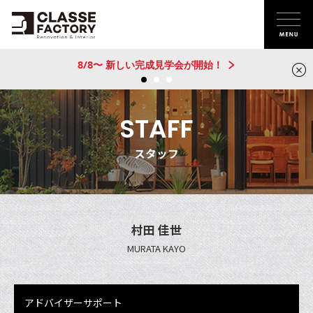
完成見学会が開始！
新建売物件 
STAFF
スタッフ
村田 佳世
MURATA KAYO
アドバイザーサポート