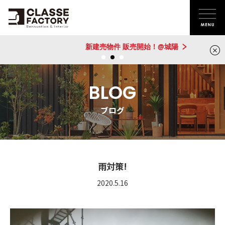
新建売物件 販売開始！@城陽
BLOG
ブログ
雨対策!
2020.5.16